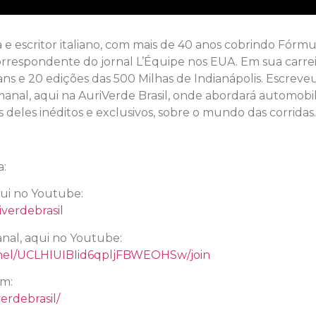
a e escritor italiano, com mais de 40 anos cobrindo Fórmu
 correspondente do jornal L’Équipe nos EUA. Em sua carrei
ns e 20 edições das 500 Milhas de Indianápolis. Escreve
nal, aqui na AuriVerde Brasil, onde abordará automobil
s deles inéditos e exclusivos, sobre o mundo das corridas
a:
qui no Youtube:
verdebrasil
nal, aqui no Youtube:
nel/UCLHIUIBIid6qpljFBWEOHSw/join
am:
erdebrasil/