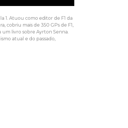
la 1. Atuou como editor de F1 da
ra, cobriu mais de 350 GPs de F1,
u um livro sobre Ayrton Senna.
ismo atual e do passado,
.