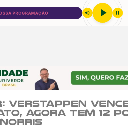
play_arrow
volume_up
pause
A PROGRAMAÇÃO
r: Verstappen venc
to, agora tem 12 p
Norris