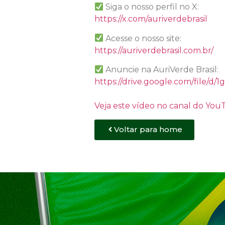
Siga o nosso perfil no X:
https://x.com/auriverdebrasil
Acesse o nosso site:
https://auriverdebrasil.com.br/
Anuncie na AuriVerde Brasil:
https://drive.google.com/file
Veja este vídeo no canal do Yo
Voltar para home