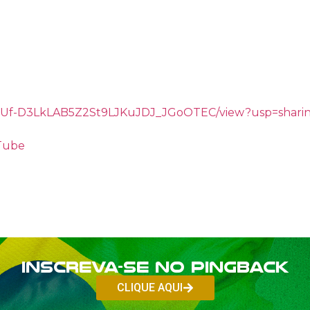
/d/1gUf-D3LkLAB5Z2St9LJKuJDJ_JGoOTEC/view?usp=shari
uTube
Inscreva-se no PINGBACK
CLIQUE AQUI