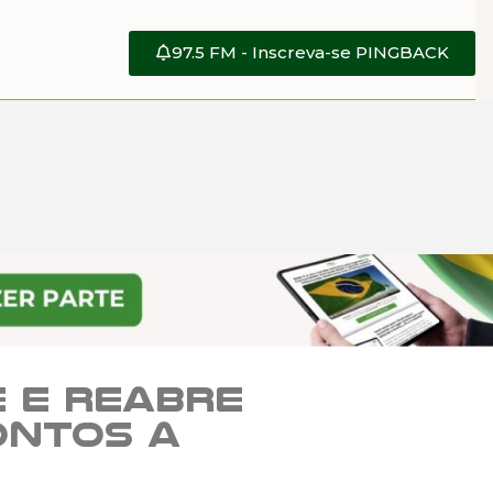
97.5 FM - Inscreva-se PINGBACK
e e reabre
ontos a