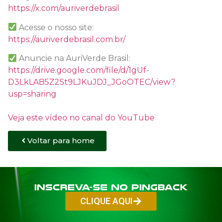
https://x.com/auriverdebrasil
Acesse o nosso site:
https://auriverdebrasil.com.br/
Anuncie na AuriVerde Brasil:
https://drive.google.com/file/d/1gUf-
D3LkLAB5Z2St9LJKuJDJ_JGoOTEC/view?
usp=sharing
Veja este vídeo no canal do YouTube
Voltar para home
Inscreva-se no PINGBACK
CLIQUE AQUI