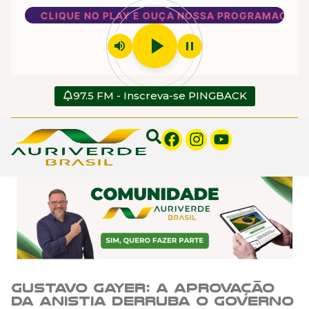
CLIQUE NO PLAY E OUÇA NOSSA PROGRAMAÇÃO
play_arrow
volume_up
pause
97.5 FM - Inscreva-se PINGBACK
Gustavo Gayer: A aprovação
da anistia derruba o governo