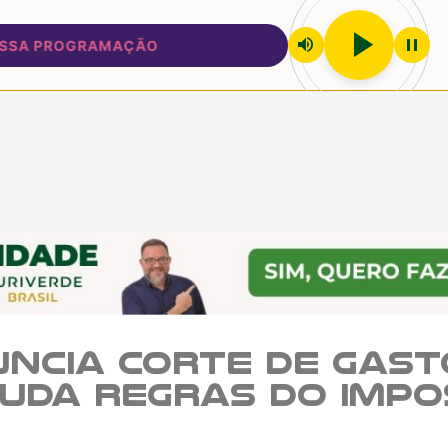
play_arrow
volume_up
pause
 PROGRAMAÇÃO
ncia corte de gast
muda regras do impo