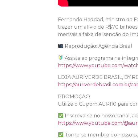
Fernando Haddad, ministro da Fa
trazer um alívio de R$70 bilhõe
mensais a faixa de isenção do Im
Reprodução: Agência Brasil
Assista ao programa na íntegr
https://www.youtube.com/wat
LOJA AURIVERDE BRASIL, BY R
https://auriverdebrasil.com.br/ca
PROMOÇÃO
Utilize o Cupom AURI10 para con
Inscreva-se no nosso canal, a
https://www.youtube.com/@auri
Torne-se membro do nosso ca