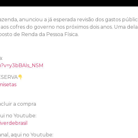
zenda, anunciou a já esperada revisão dos gastos públi
s aos cofres do governo nos próximos dois anos. Uma de
posto de Renda da Pessoa Física.
a:
ch?v=y3bBAIs_NSM
ESERVA
misetas
cluir a compra
qui no Youtube:
verdebrasil
nal, aqui no Youtube: