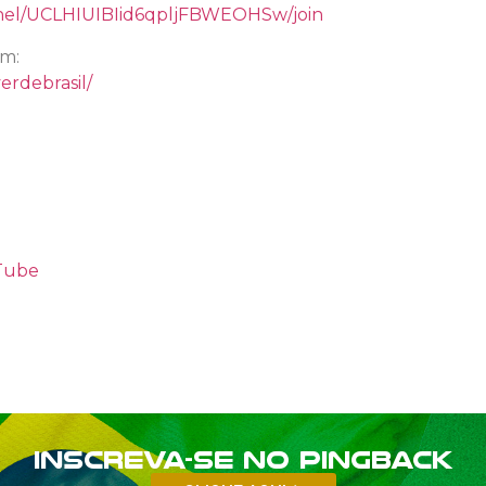
nel/UCLHIUIBIid6qpljFBWEOHSw/join
am:
erdebrasil/
uTube
Inscreva-se no PINGBACK