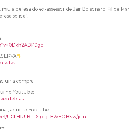
iu a defesa do ex-assessor de Jair Bolsonaro, Filipe Mart
fesa sólida”.
a:
ch?v=0Dxh2ADP9go
ESERVA
misetas
cluir a compra
qui no Youtube:
verdebrasil
nal, aqui no Youtube:
nel/UCLHIUIBIid6qpljFBWEOHSw/join
am: