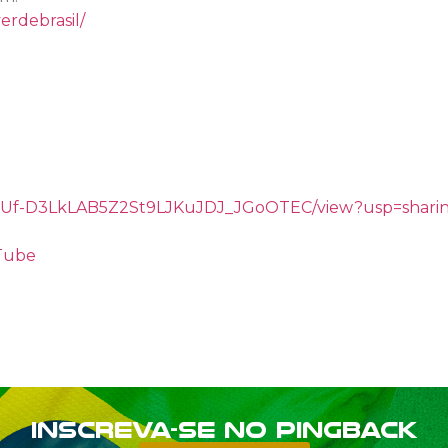
erdebrasil/
/d/1gUf-D3LkLAB5Z2St9LJKuJDJ_JGoOTEC/view?usp=shari
uTube
Inscreva-se no PINGBACK