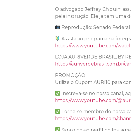
O advogado Jeffrey Chiquini assum
pela instrução. Ele já tem uma de
Reprodução: Senado Federal
Assista ao programa na íntegr
https://www.youtube.com/wat
LOJA AURIVERDE BRASIL, BY R
https://auriverdebrasil.com.br/ca
PROMOÇÃO
Utilize o Cupom AURI10 para con
Inscreva-se no nosso canal, a
https://www.youtube.com/@auri
Torne-se membro do nosso ca
https://www.youtube.com/chan
Siga o nosso perfil no Instagr