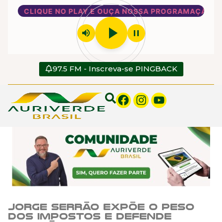
CLIQUE NO PLAY E OUÇA NOSSA PROGRAMAÇÃO
play_arrow
volume_up
pause
97.5 FM - Inscreva-se PINGBACK
Jorge Serrão expõe o peso
dos impostos e defende