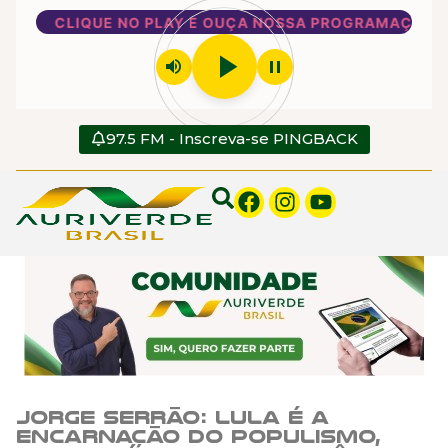
CLIQUE NO PLAY E OUÇA NOSSA PROGRAMAÇÃO
play_arrow
volume_up
pause
97.5 FM - Inscreva-se PINGBACK
Jorge Serrão: Lula é a
encarnação do populismo,