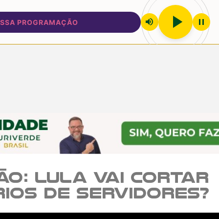
play_arrow
volume_up
pause
 PROGRAMAÇÃO
ão: Lula vai cortar
ios de servidores?