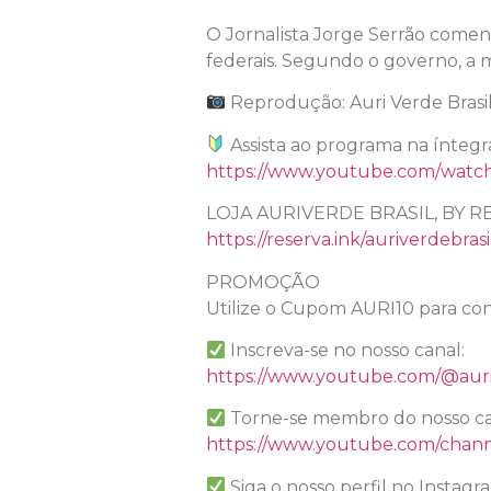
O Jornalista Jorge Serrão comenta
federais. Segundo o governo, a me
Reprodução: Auri Verde Brasi
Assista ao programa na íntegr
https://www.youtube.com/watc
LOJA AURIVERDE BRASIL, BY R
https://reserva.ink/auriverdebrasi
PROMOÇÃO
Utilize o Cupom AURI10 para con
Inscreva-se no nosso canal:
https://www.youtube.com/@auri
Torne-se membro do nosso ca
https://www.youtube.com/chan
Siga o nosso perfil no Instagr