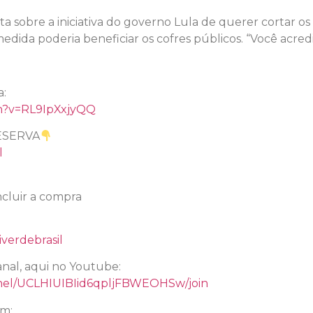
 sobre a iniciativa do governo Lula de querer cortar os ‘
dida poderia beneficiar os cofres públicos. “Você acredit
l
a:
h?v=RL9IpXxjyQQ
ESERVA
l
cluir a compra
verdebrasil
nal, aqui no Youtube:
nel/UCLHIUIBIid6qpljFBWEOHSw/join
am: