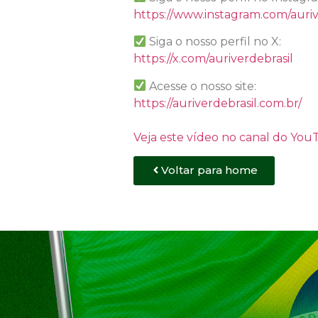
https://www.instagram.com/auriv
Siga o nosso perfil no X:
https://x.com/auriverdebrasil
Acesse o nosso site:
https://auriverdebrasil.com.br/
Veja este vídeo no canal do Yo
Voltar para home