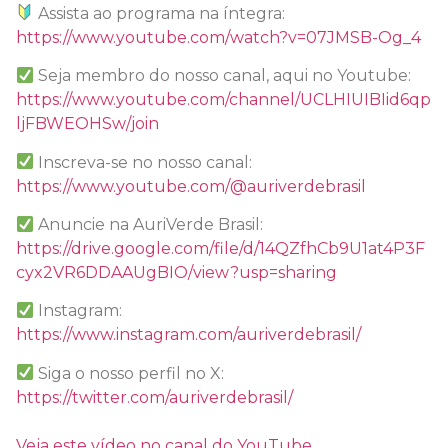
Assista ao programa na íntegra:
https://www.youtube.com/watch?v=07JMSB-Og_4
Seja membro do nosso canal, aqui no Youtube:
https://www.youtube.com/channel/UCLHIUIBIid6qp
ljFBWEOHSw/join
Inscreva-se no nosso canal:
https://www.youtube.com/@auriverdebrasil
Anuncie na AuriVerde Brasil:
https://drive.google.com/file/d/14QZfhCb9U1at4P3F
cyx2VR6DDAAUgBIO/view?usp=sharing
Instagram:
https://www.instagram.com/auriverdebrasil/
Siga o nosso perfil no X:
https://twitter.com/auriverdebrasil/
Veja este vídeo no canal do YouTube