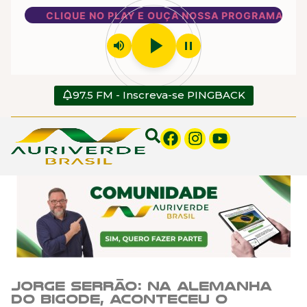
CLIQUE NO PLAY E OUÇA NOSSA PROGRAMAÇÃO
play_arrow
volume_up
pause
97.5 FM - Inscreva-se PINGBACK
Jorge Serrão: Na Alemanha
do bigode, aconteceu o