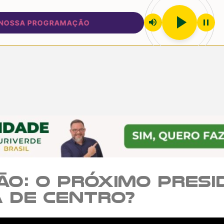
play_arrow
volume_up
pause
SA PROGRAMAÇÃO
ão: O próximo presi
á de centro?