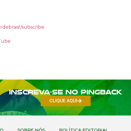
rdebrasil/subscribe
uTube
Inscreva-se no PINGBACK
CLIQUE AQUI
CO
SOBRE NÓS
POLÍTICA EDITORIAL