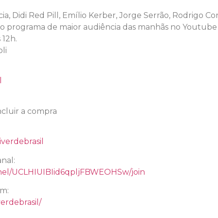
ia, Didi Red Pill, Emílio Kerber, Jorge Serrão, Rodrigo Co
 o programa de maior audiência das manhãs no Youtube d
 12h.
li
l
cluir a compra
verdebrasil
nal:
nel/UCLHIUIBIid6qpljFBWEOHSw/join
am:
erdebrasil/