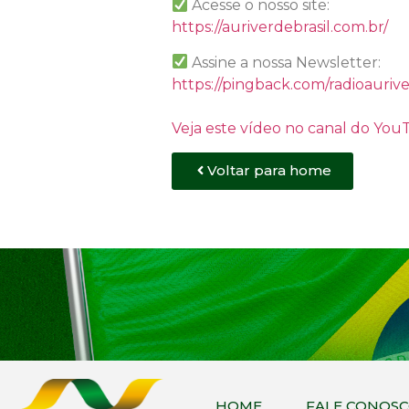
Acesse o nosso site:
https://auriverdebrasil.com.br/
Assine a nossa Newsletter:
https://pingback.com/radioaurive
Veja este vídeo no canal do Yo
Voltar para home
HOME
FALE CONOS