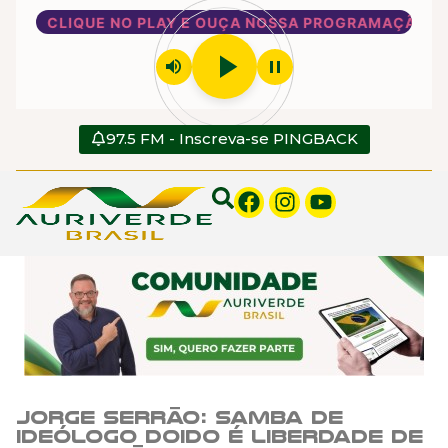
CLIQUE NO PLAY E OUÇA NOSSA PROGRAMAÇÃO
play_arrow
volume_up
pause
97.5 FM - Inscreva-se PINGBACK
Jorge Serrão: Samba de
ideólogo doido é liberdade de