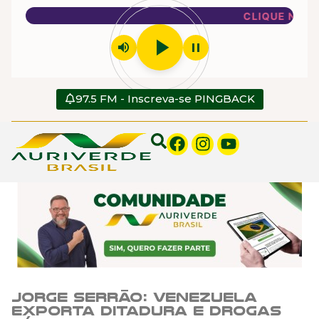
CLIQUE NO PL
play_arrow
volume_up
pause
97.5 FM - Inscreva-se PINGBACK
Jorge Serrão: Venezuela
exporta ditadura e drogas