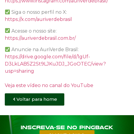
https://www.instagram.com/auriverdebrasil/
Siga o nosso perfil no X:
https://x.com/auriverdebrasil
Acesse o nosso site:
https://auriverdebrasil.com.br/
Anuncie na AuriVerde Brasil:
https://drive.google.com/file/d/1gUf-
D3LkLAB5Z2St9LJKuJDJ_JGoOTEC/view?
usp=sharing
Veja este vídeo no canal do YouTube
Voltar para home
Inscreva-se no PINGBACK