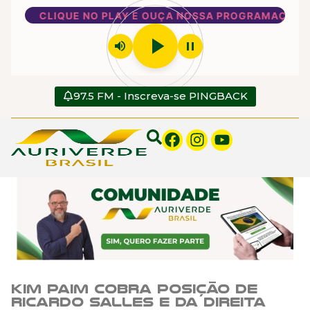
CLIQUE NO PLAY E OUÇA NOSSA PROGRAMAÇÃO
play_arrow
volume_up
pause
97.5 FM - Inscreva-se PINGBACK
Kim Paim cobra posição de
Ricardo Salles e da direita