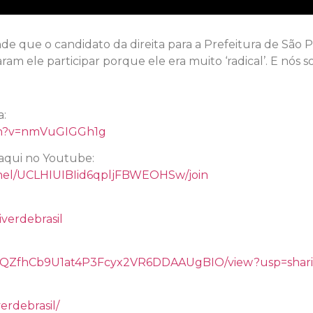
ende que o candidato da direita para a Prefeitura de São
aram ele participar porque ele era muito ‘radical’. E nós 
l
a:
ch?v=nmVuGIGGh1g
aqui no Youtube:
nel/UCLHIUIBIid6qpljFBWEOHSw/join
verdebrasil
/d/14QZfhCb9U1at4P3Fcyx2VR6DDAAUgBIO/view?usp=shar
erdebrasil/