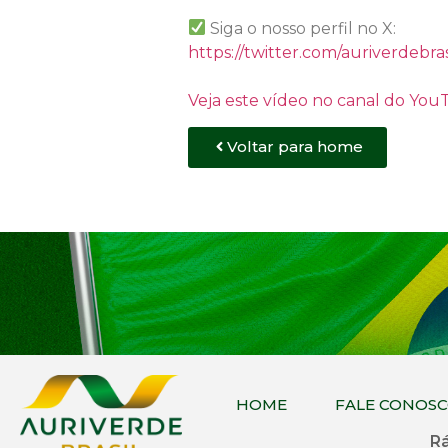
Siga o nosso perfil no X:
https://twitter.com/auriverdebras
Veja este vídeo no canal do Yo
Voltar para home
HOME
FALE CONOS
Rá