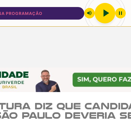
play_arrow
volume_up
pause
PROGRAMAÇÃO
tura diz que candid
São Paulo deveria s