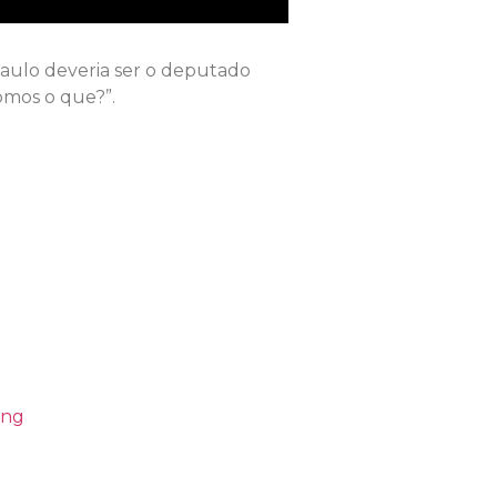
 Paulo deveria ser o deputado
somos o que?”.
ing