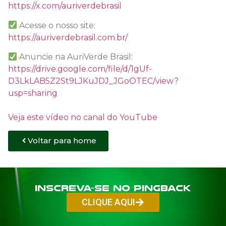
https://x.com/auriverdebrasil
Acesse o nosso site:
https://auriverdebrasil.com.br/
Anuncie na AuriVerde Brasil:
https://drive.google.com/file/d/1gUf-
D3LkLAB5Z2St9LJKuJDJ_JGoOTEC/view?
usp=sharing
Veja este vídeo no canal do YouTube
Voltar para home
Inscreva-se no PINGBACK
CLIQUE AQUI