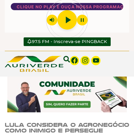
CLIQUE NO PLAY E OUÇA NOSSA PROGRAMAÇÃO
play_arrow
volume_up
pause
97.5 FM - Inscreva-se PINGBACK
Lula considera o agronegócio
como inimigo e persegue