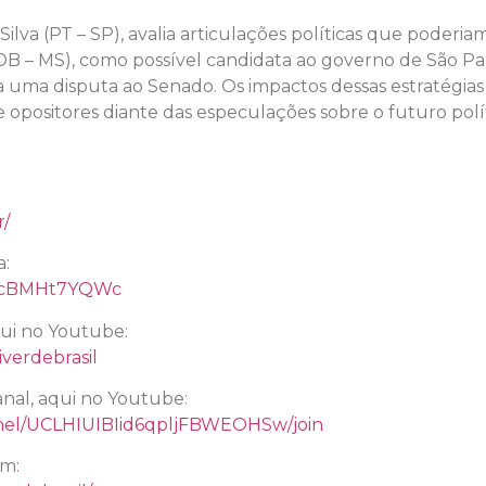
ilva (PT – SP), avalia articulações políticas que poderiam
 – MS), como possível candidata ao governo de São Pau
uma disputa ao Senado. Os impactos dessas estratégias n
e opositores diante das especulações sobre o futuro polít
r/
a:
e/TcBMHt7YQWc
qui no Youtube:
verdebrasil
nal, aqui no Youtube:
nel/UCLHIUIBIid6qpljFBWEOHSw/join
am: