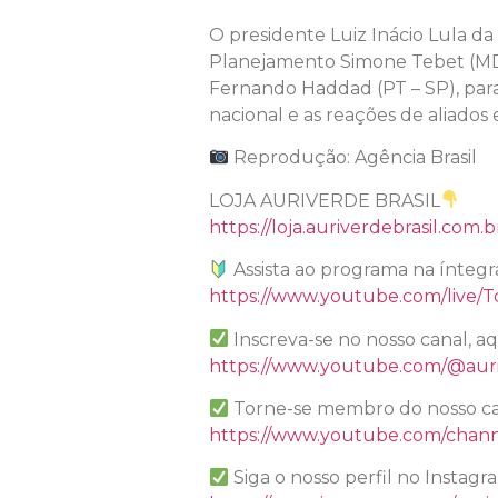
O presidente Luiz Inácio Lula da S
Planejamento Simone Tebet (MDB
Fernando Haddad (PT – SP), para 
nacional e as reações de aliados 
Reprodução: Agência Brasil
LOJA AURIVERDE BRASIL
https://loja.auriverdebrasil.com.b
Assista ao programa na íntegr
https://www.youtube.com/liv
Inscreva-se no nosso canal, a
https://www.youtube.com/@auri
Torne-se membro do nosso ca
https://www.youtube.com/chan
Siga o nosso perfil no Instagr