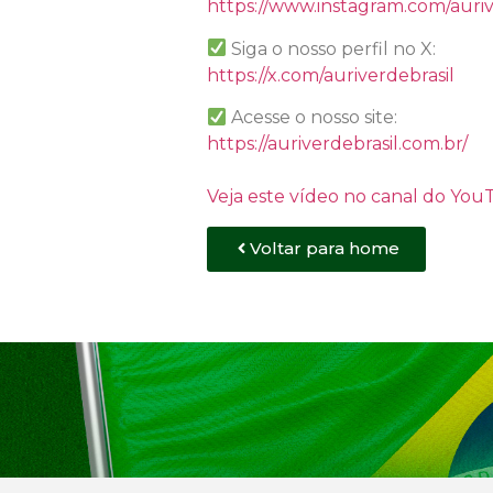
https://www.instagram.com/auriv
Siga o nosso perfil no X:
https://x.com/auriverdebrasil
Acesse o nosso site:
https://auriverdebrasil.com.br/
Veja este vídeo no canal do Yo
Voltar para home