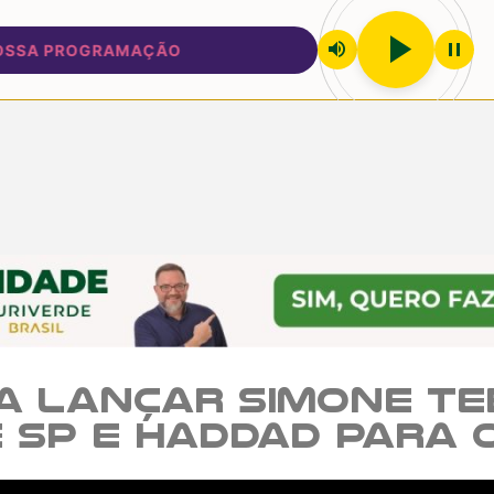
play_arrow
volume_up
pause
A PROGRAMAÇÃO
a lançar Simone Te
 SP e Haddad para 