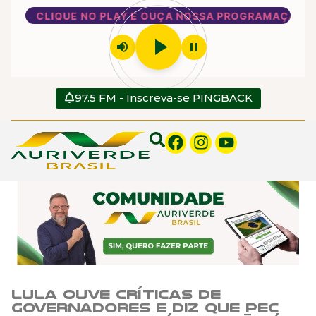
CLIQUE NO PLAY E OUÇA NOSSA PROGRAMAÇÃO
play_arrow
volume_up
pause
97.5 FM - Inscreva-se PINGBACK
Lula ouve críticas de
governadores e diz que PEC