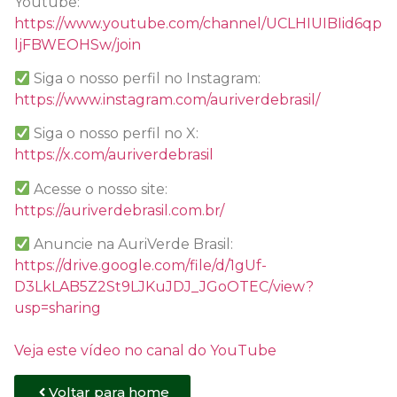
Youtube:
https://www.youtube.com/channel/UCLHIUIBIid6qp
ljFBWEOHSw/join
Siga o nosso perfil no Instagram:
https://www.instagram.com/auriverdebrasil/
Siga o nosso perfil no X:
https://x.com/auriverdebrasil
Acesse o nosso site:
https://auriverdebrasil.com.br/
Anuncie na AuriVerde Brasil:
https://drive.google.com/file/d/1gUf-
D3LkLAB5Z2St9LJKuJDJ_JGoOTEC/view?
usp=sharing
Veja este vídeo no canal do YouTube
Voltar para home