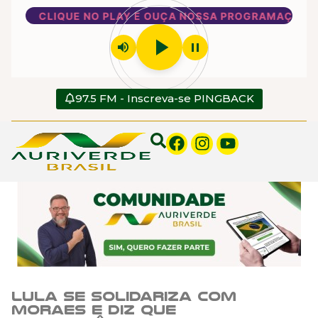
CLIQUE NO PLAY E OUÇA NOSSA PROGRAMAÇÃO
play_arrow
volume_up
pause
97.5 FM - Inscreva-se PINGBACK
Lula se solidariza com
Moraes e diz que