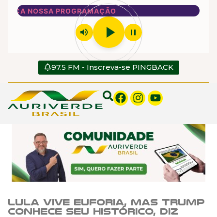
E OUÇA NOSSA PROGRAMAÇÃO
play_arrow
volume_up
pause
97.5 FM - Inscreva-se PINGBACK
Lula vive euforia, mas Trump
conhece seu histórico, diz