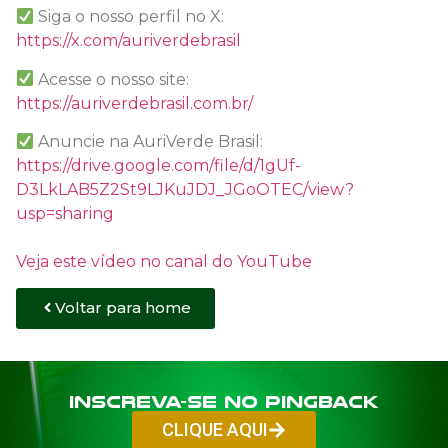
Siga o nosso perfil no X:
https://x.com/auriverdebrasil
Acesse o nosso site:
https://auriverdebrasil.com.br/
Anuncie na AuriVerde Brasil:
https://drive.google.com/file/d/1gUf-
D3LkLAB5Z2St9LJKuJDJ_JGoOTEC/view?
usp=sharing
Veja este vídeo no canal do YouTube
Voltar para home
Inscreva-se no PINGBACK
CLIQUE AQUI