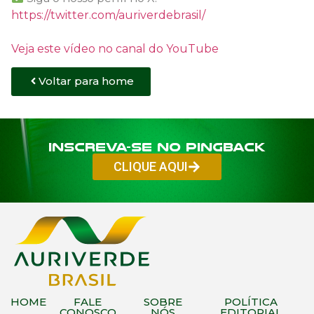
https://twitter.com/auriverdebrasil/
Veja este vídeo no canal do YouTube
Voltar para home
Inscreva-se no PINGBACK
CLIQUE AQUI
HOME
FALE
SOBRE
POLÍTICA
CONOSCO
NÓS
EDITORIAL