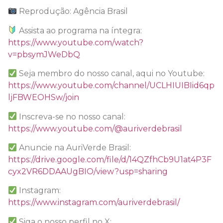
Reprodução: Agência Brasil
Assista ao programa na íntegra:
https://www.youtube.com/watch?
v=pbsymJWeDbQ
Seja membro do nosso canal, aqui no Youtube:
https://www.youtube.com/channel/UCLHIUIBIid6qp
ljFBWEOHSw/join
Inscreva-se no nosso canal:
https://www.youtube.com/@auriverdebrasil
Anuncie na AuriVerde Brasil:
https://drive.google.com/file/d/14QZfhCb9U1at4P3F
cyx2VR6DDAAUgBIO/view?usp=sharing
Instagram:
https://www.instagram.com/auriverdebrasil/
Siga o nosso perfil no X: