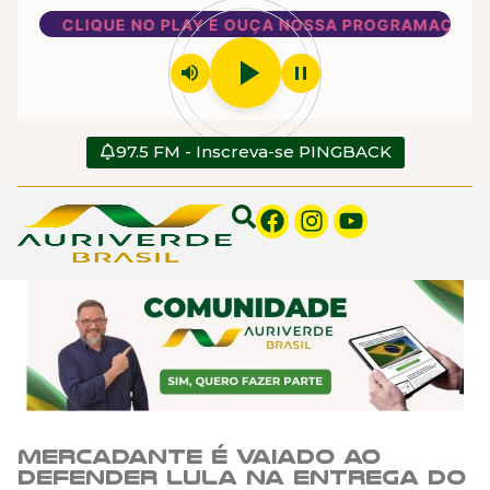
CLIQUE NO PLAY E OUÇA NOSSA PROGRAMAÇÃO
play_arrow
volume_up
pause
97.5 FM - Inscreva-se PINGBACK
Mercadante é vaiado ao
defender Lula na entrega do