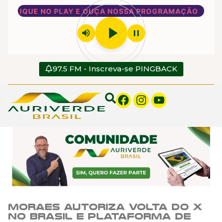
CLIQUE NO PLAY E OUÇA NOSSA PROGRAMAÇÃO
play_arrow
volume_up
pause
97.5 FM - Inscreva-se PINGBACK
Moraes autoriza volta do X
no Brasil e plataforma de