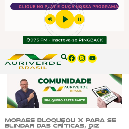
CLIQUE NO PLAY E OUÇA NOSSA PROGRAMAÇÃO
play_arrow
volume_up
pause
97.5 FM - Inscreva-se PINGBACK
Moraes bloqueou X para se
blindar das críticas, diz