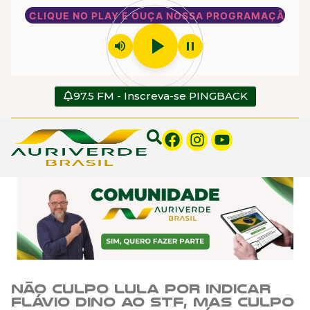
CLIQUE NO PLAY E OUÇA NOSSA PROGRAMAÇÃO
play_arrow
volume_up
pause
97.5 FM - Inscreva-se PINGBACK
Não culpo Lula por indicar
Flávio Dino ao STF, mas culpo