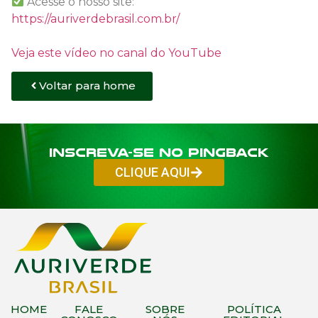
Acesse o nosso site:
https://auriverdebrasil.com.br/
Veja este vídeo no canal do YouTube
Voltar para home
Inscreva-se no PINGBACK
CLIQUE AQUI
HOME
FALE
SOBRE
POLÍTICA