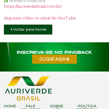
Acesse o nosso site:
https://auriverdebrasil.com.br/
Veja este vídeo no canal do YouTube
Voltar para home
Inscreva-se no PINGBACK
CLIQUE AQUI
HOME
FALE
SOBRE
POLÍTICA