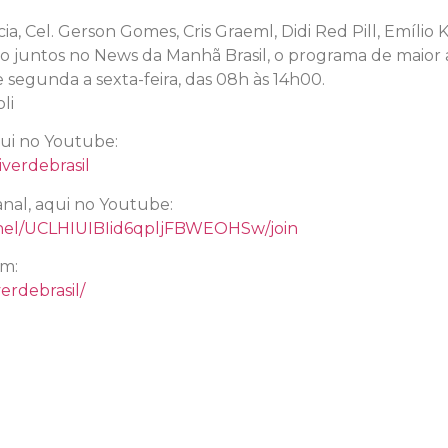
ia, Cel. Gerson Gomes, Cris Graeml, Didi Red Pill, Emílio
tão juntos no News da Manhã Brasil, o programa de maior
e segunda a sexta-feira, das 08h às 14h00.
li
qui no Youtube:
verdebrasil
nal, aqui no Youtube:
nel/UCLHIUIBIid6qpljFBWEOHSw/join
am:
erdebrasil/