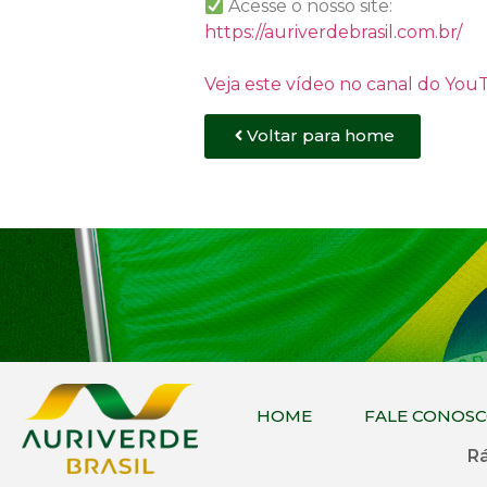
Acesse o nosso site:
https://auriverdebrasil.com.br/
Veja este vídeo no canal do Yo
Voltar para home
HOME
FALE CONOS
Rá