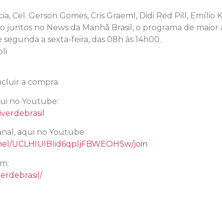
ia, Cel. Gerson Gomes, Cris Graeml, Didi Red Pill, Emílio
tão juntos no News da Manhã Brasil, o programa de maior
e segunda a sexta-feira, das 08h às 14h00.
li
cluir a compra
qui no Youtube:
verdebrasil
nal, aqui no Youtube:
nel/UCLHIUIBIid6qpljFBWEOHSw/join
am:
erdebrasil/