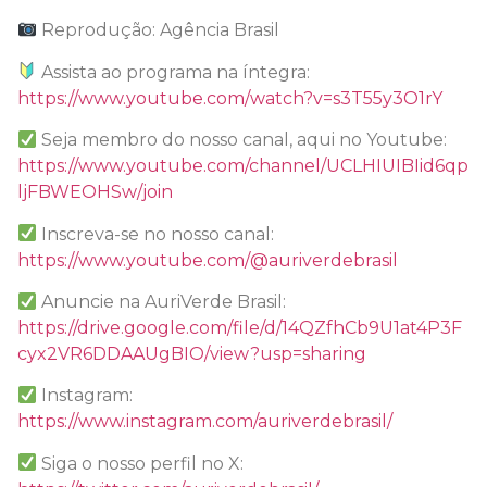
Reprodução: Agência Brasil
Assista ao programa na íntegra:
https://www.youtube.com/watch?v=s3T55y3O1rY
Seja membro do nosso canal, aqui no Youtube:
https://www.youtube.com/channel/UCLHIUIBIid6qp
ljFBWEOHSw/join
Inscreva-se no nosso canal:
https://www.youtube.com/@auriverdebrasil
Anuncie na AuriVerde Brasil:
https://drive.google.com/file/d/14QZfhCb9U1at4P3F
cyx2VR6DDAAUgBIO/view?usp=sharing
Instagram:
https://www.instagram.com/auriverdebrasil/
Siga o nosso perfil no X: