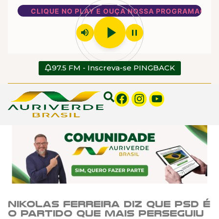
CLIQUE NO PLAY E OUÇA NOSSA PROGRAMAÇÃO
play_arrow
volume_up
pause
97.5 FM - Inscreva-se PINGBACK
Nikolas Ferreira diz que PSD é
o partido que mais perseguiu