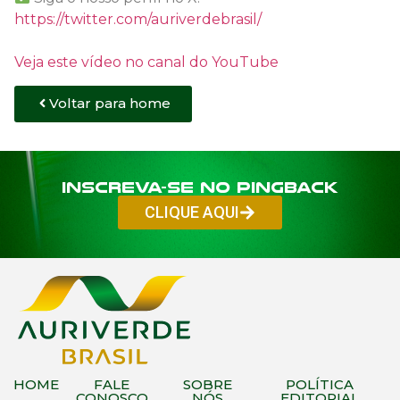
https://twitter.com/auriverdebrasil/
Veja este vídeo no canal do YouTube
Voltar para home
Inscreva-se no PINGBACK
CLIQUE AQUI
HOME
FALE
SOBRE
POLÍTICA
CONOSCO
NÓS
EDITORIAL