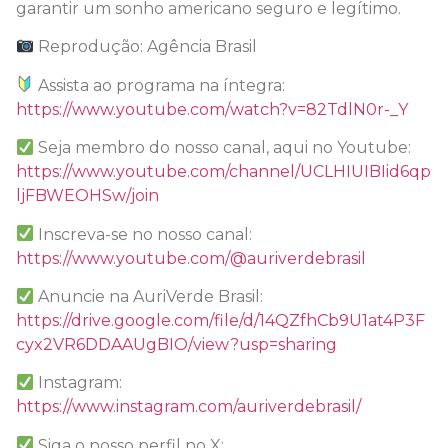
garantir um sonho americano seguro e legítimo.
Reprodução: Agência Brasil
Assista ao programa na íntegra:
https://www.youtube.com/watch?v=82TdlN0r-_Y
Seja membro do nosso canal, aqui no Youtube:
https://www.youtube.com/channel/UCLHIUIBIid6qp
ljFBWEOHSw/join
Inscreva-se no nosso canal:
https://www.youtube.com/@auriverdebrasil
Anuncie na AuriVerde Brasil:
https://drive.google.com/file/d/14QZfhCb9U1at4P3F
cyx2VR6DDAAUgBIO/view?usp=sharing
Instagram:
https://www.instagram.com/auriverdebrasil/
Siga o nosso perfil no X: