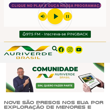
CLIQUE NO PLAY E OUÇA NOSSA PROGRAMAÇÃO
play_arrow
volume_up
pause
97.5 FM - Inscreva-se PINGBACK
Nove são presos nos EUA por
exploração de menores e