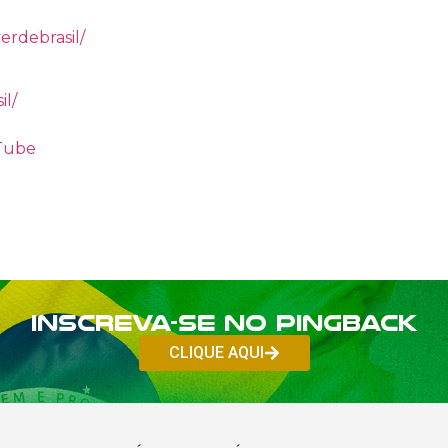
erdebrasil/
il/
uTube
Inscreva-se no PINGBACK
CLIQUE AQUI