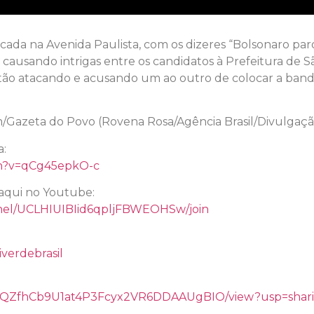
locada na Avenida Paulista, com os dizeres “Bolsonaro p
á causando intrigas entre os candidatos à Prefeitura de 
o atacando e acusando um ao outro de colocar a bandeir
Gazeta do Povo (Rovena Rosa/Agência Brasil/Divulgaç
a:
ch?v=qCg45epkO-c
aqui no Youtube:
nel/UCLHIUIBIid6qpljFBWEOHSw/join
verdebrasil
/d/14QZfhCb9U1at4P3Fcyx2VR6DDAAUgBIO/view?usp=shar