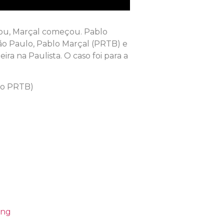
arou, Marçal começou. Pablo
São Paulo, Pablo Marçal (PRTB) e
a na Paulista. O caso foi para a
ão PRTB)
ing