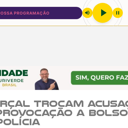
play_arrow
volume_up
pause
SA PROGRAMAÇÃO
rçal trocam acusa
provocação a Bols
polícia