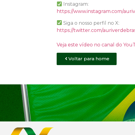
Instagram:
https://www.instagram.com/auriv
Siga o nosso perfil no X:
https://twitter.com/auriverdebras
Veja este vídeo no canal do Yo
Voltar para home