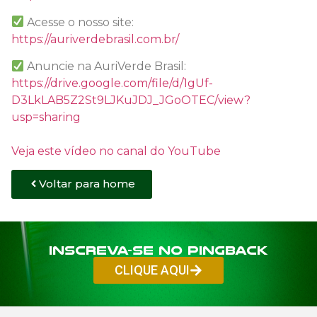
Acesse o nosso site:
https://auriverdebrasil.com.br/
Anuncie na AuriVerde Brasil:
https://drive.google.com/file/d/1gUf-
D3LkLAB5Z2St9LJKuJDJ_JGoOTEC/view?
usp=sharing
Veja este vídeo no canal do YouTube
Voltar para home
Inscreva-se no PINGBACK
CLIQUE AQUI