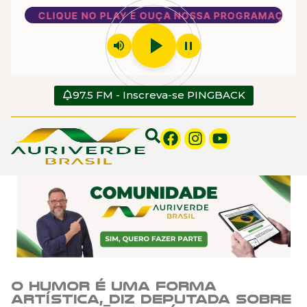
CLIQUE NO PLAY E OUÇA NOSSA PROGRAMAÇÃO
play_arrow
volume_up
pause
97.5 FM - Inscreva-se PINGBACK
O humor é uma forma
artística, diz deputada sobre