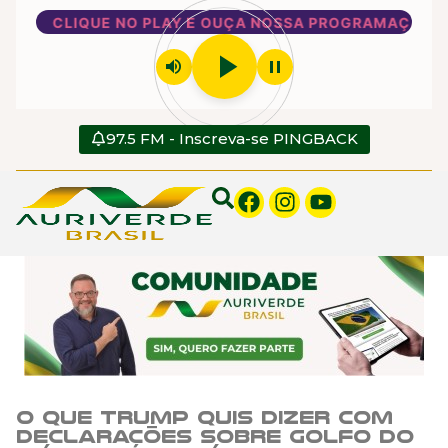
CLIQUE NO PLAY E OUÇA NOSSA PROGRAMAÇÃO
play_arrow
volume_up
pause
97.5 FM - Inscreva-se PINGBACK
O que Trump quis dizer com
declarações sobre Golfo do