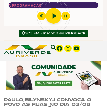
NOSSA PROGRAMAÇÃO
play_arrow
volume_up
pause
97.5 FM - Inscreva-se PINGBACK
Paulo Bilynskyj convoca o
povo às ruas no dia 03/08