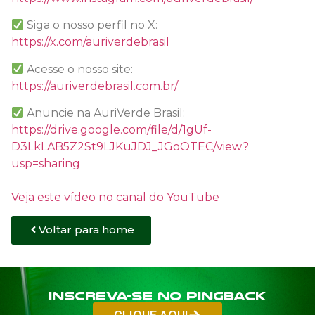
Siga o nosso perfil no X:
https://x.com/auriverdebrasil
Acesse o nosso site:
https://auriverdebrasil.com.br/
Anuncie na AuriVerde Brasil:
https://drive.google.com/file/d/1gUf-
D3LkLAB5Z2St9LJKuJDJ_JGoOTEC/view?
usp=sharing
Veja este vídeo no canal do YouTube
Voltar para home
Inscreva-se no PINGBACK