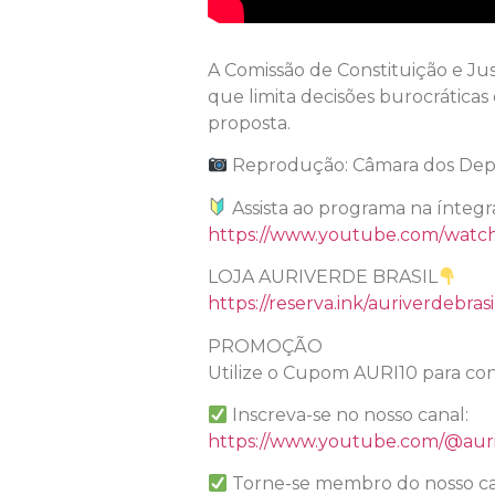
A Comissão de Constituição e Ju
que limita decisões burocráticas
proposta.
Reprodução: Câmara dos De
Assista ao programa na íntegr
https://www.youtube.com/wa
LOJA AURIVERDE BRASIL
https://reserva.ink/auriverdebrasi
PROMOÇÃO
Utilize o Cupom AURI10 para con
Inscreva-se no nosso canal:
https://www.youtube.com/@auri
Torne-se membro do nosso ca