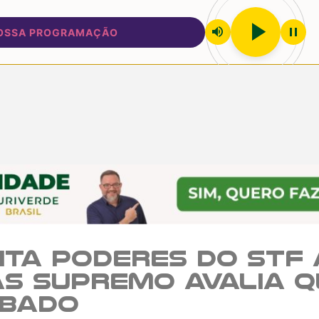
play_arrow
volume_up
pause
A PROGRAMAÇÃO
mita poderes do STF
s Supremo avalia q
ubado