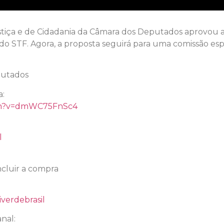
stiça e de Cidadania da Câmara dos Deputados aprovou a
 do STF. Agora, a proposta seguirá para uma comissão espe
putados
a:
tch?v=dmWC75FnSc4
l
cluir a compra
verdebrasil
nal: