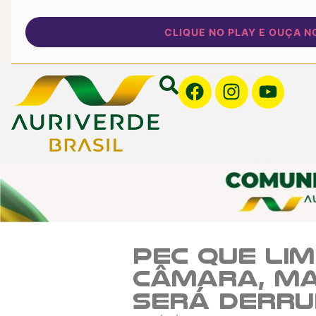
CLIQUE NO PLAY E OUÇA NOSS
PEC que li
Câmara, ma
será derr