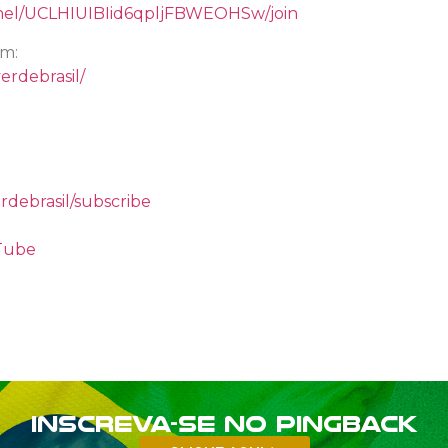
nel/UCLHIUIBIid6qpljFBWEOHSw/join
am:
erdebrasil/
rdebrasil/subscribe
uTube
Inscreva-se no PINGBACK