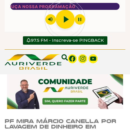
Y E OUÇA NOSSA PROGRAMAÇÃO
play_arrow
volume_up
pause
97.5 FM - Inscreva-se PINGBACK
PF mira Márcio Canella por
lavagem de dinheiro em