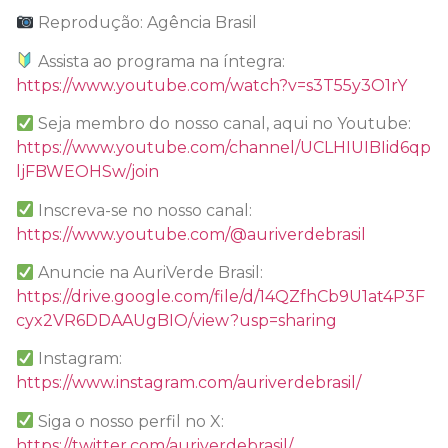
Reprodução: Agência Brasil
Assista ao programa na íntegra:
https://www.youtube.com/watch?v=s3T55y3O1rY
Seja membro do nosso canal, aqui no Youtube:
https://www.youtube.com/channel/UCLHIUIBIid6qp
ljFBWEOHSw/join
Inscreva-se no nosso canal:
https://www.youtube.com/@auriverdebrasil
Anuncie na AuriVerde Brasil:
https://drive.google.com/file/d/14QZfhCb9U1at4P3F
cyx2VR6DDAAUgBIO/view?usp=sharing
Instagram:
https://www.instagram.com/auriverdebrasil/
Siga o nosso perfil no X:
https://twitter.com/auriverdebrasil/