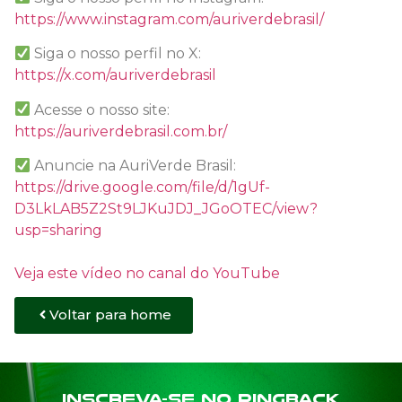
https://www.instagram.com/auriverdebrasil/
Siga o nosso perfil no X:
https://x.com/auriverdebrasil
Acesse o nosso site:
https://auriverdebrasil.com.br/
Anuncie na AuriVerde Brasil:
https://drive.google.com/file/d/1gUf-
D3LkLAB5Z2St9LJKuJDJ_JGoOTEC/view?
usp=sharing
Veja este vídeo no canal do YouTube
Voltar para home
Inscreva-se no PINGBACK