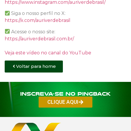
https://www.instagram.com/auriverdebrasil/
Siga o nosso perfil no X:
https://x.com/auriverdebrasil
Acesse o nosso site:
https://auriverdebrasil.com.br/
Veja este vídeo no canal do YouTube
Voltar para home
Inscreva-se no PINGBACK
CLIQUE AQUI