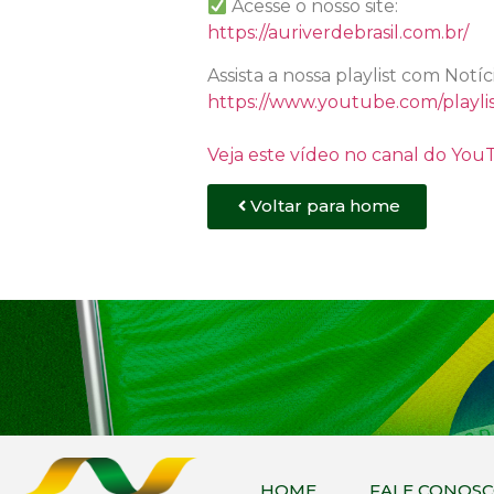
Acesse o nosso site:
https://auriverdebrasil.com.br/
Assista a nossa playlist com Notí
https://www.youtube.com/play
Veja este vídeo no canal do Yo
Voltar para home
HOME
FALE CONOS