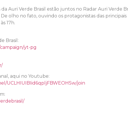
s da Auri Verde Brasil estão juntos no Radar Auri Verde 
 De olho no fato, ouvindo os protagonistas das principais 
às 17h.
 Brasil:
r/campaign/yt-pg
r/
nal, aqui no Youtube:
nel/UCLHIUIBIid6qpljFBWEOHSw/join
am:
erdebrasil/