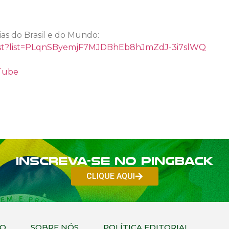
cias do Brasil e do Mundo:
list?list=PLqnSByemjF7MJDBhEb8hJmZdJ-3i7slWQ
uTube
Inscreva-se no PINGBACK
CLIQUE AQUI
CO
SOBRE NÓS
POLÍTICA EDITORIAL