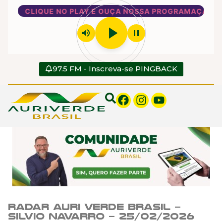
CLIQUE NO PLAY E OUÇA NOSSA PROGRAMAÇÃO
play_arrow
volume_up
pause
97.5 FM - Inscreva-se PINGBACK
Radar Auri Verde Brasil –
Silvio Navarro – 25/02/2026