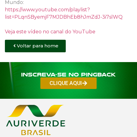
Mundo:
https://www.youtube.com/playlist?
list=PLqnSByemjF7MJDBhEb8hJmZdJ-3i7slWQ
Veja este vídeo no canal do YouTube
Voltar para home
Inscreva-se no PINGBACK
CLIQUE AQUI