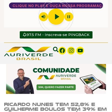
CLIQUE NO PLAY E OUÇA NOSSA PROGRAMAÇÃO
play_arrow
volume_up
pause
97.5 FM - Inscreva-se PINGBACK
Ricardo Nunes tem 52,8% e
Guilherme Boulos tem 39% em