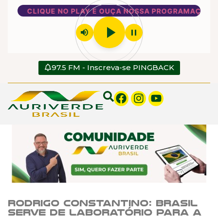
CLIQUE NO PLAY E OUÇA NOSSA PROGRAMAÇÃO
play_arrow
volume_up
pause
97.5 FM - Inscreva-se PINGBACK
Rodrigo Constantino: Brasil
serve de laboratório para a