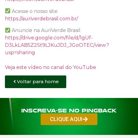
Acesse o nosso site:
https://auriverdebrasil.com.br/
Anuncie na AuriVerde Brasil:
https://drive.google.com/file/d/1gUf-
D3LkLAB5Z2St9LJKuJDJ_JGoOTEC/view?
usp=sharing
Veja este vídeo no canal do YouTube
Voltar para home
Inscreva-se no PINGBACK
CLIQUE AQUI