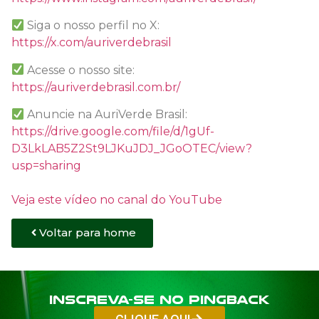
Siga o nosso perfil no X:
https://x.com/auriverdebrasil
Acesse o nosso site:
https://auriverdebrasil.com.br/
Anuncie na AuriVerde Brasil:
https://drive.google.com/file/d/1gUf-
D3LkLAB5Z2St9LJKuJDJ_JGoOTEC/view?
usp=sharing
Veja este vídeo no canal do YouTube
Voltar para home
Inscreva-se no PINGBACK