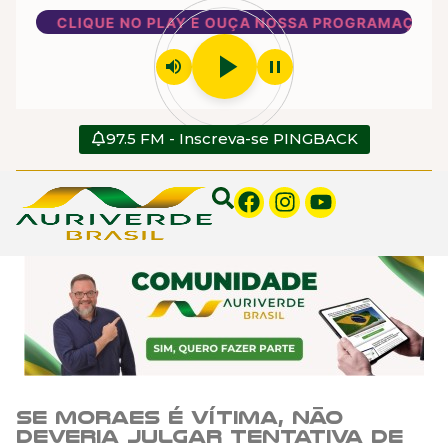
CLIQUE NO PLAY E OUÇA NOSSA PROGRAMAÇÃO
play_arrow
volume_up
pause
97.5 FM - Inscreva-se PINGBACK
Se Moraes é vítima, não
deveria julgar tentativa de