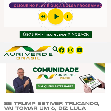
CLIQUE NO PLAY E OUÇA NOSSA PROGRAMAÇÃO
play_arrow
volume_up
pause
97.5 FM - Inscreva-se PINGBACK
Se Trump estiver trucando,
vai tomar um 6, diz Lula