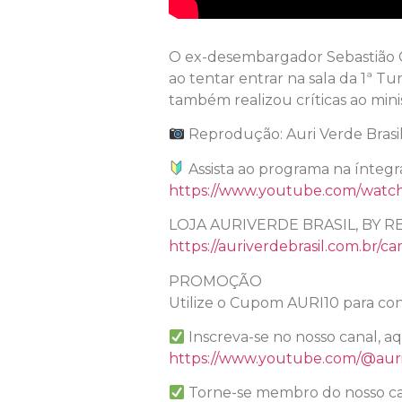
O ex-desembargador Sebastião C
ao tentar entrar na sala da 1ª T
também realizou críticas ao min
Reprodução: Auri Verde Brasi
Assista ao programa na íntegr
https://www.youtube.com/wat
LOJA AURIVERDE BRASIL, BY R
https://auriverdebrasil.com.br/ca
PROMOÇÃO
Utilize o Cupom AURI10 para con
Inscreva-se no nosso canal, a
https://www.youtube.com/@auri
Torne-se membro do nosso ca