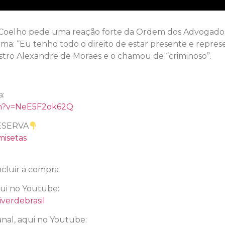
oelho pede uma reação forte da Ordem dos Advogados d
urma: “Eu tenho todo o direito de estar presente e repre
istro Alexandre de Moraes e o chamou de “criminoso”.
l
a:
ch?v=NeE5F2ok62Q
ESERVA
misetas
cluir a compra
qui no Youtube:
verdebrasil
nal, aqui no Youtube: