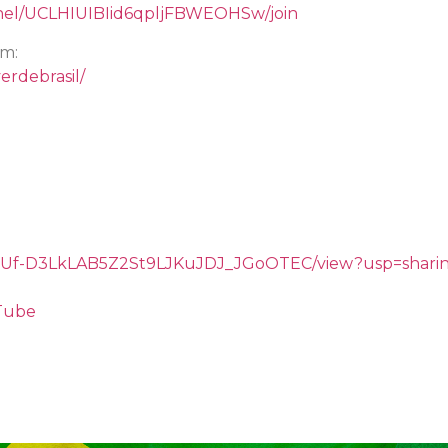
nel/UCLHIUIBIid6qpljFBWEOHSw/join
am:
erdebrasil/
/d/1gUf-D3LkLAB5Z2St9LJKuJDJ_JGoOTEC/view?usp=shari
uTube