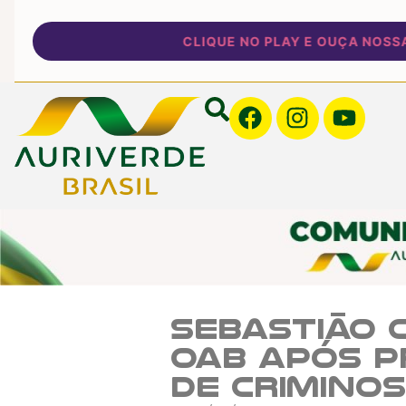
CLIQUE NO PLAY E OUÇA NOSSA PR
Sebastião 
OAB após p
de crimino