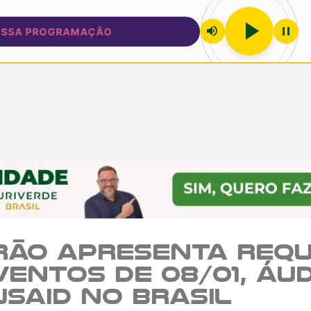
play_arrow
volume_up
pause
 PROGRAMAÇÃO
rão Apresenta Req
entos de 08/01, Áu
USAID no Brasil