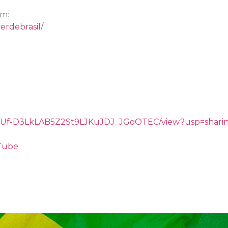
am:
erdebrasil/
/d/1gUf-D3LkLAB5Z2St9LJKuJDJ_JGoOTEC/view?usp=shari
uTube