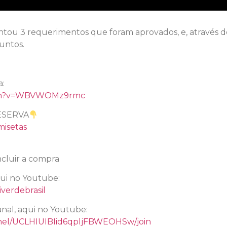
tou 3 requerimentos que foram aprovados, e, através de
suntos.
a:
tch?v=WBVWOMz9rmc
ESERVA
misetas
cluir a compra
qui no Youtube:
verdebrasil
nal, aqui no Youtube:
nel/UCLHIUIBIid6qpljFBWEOHSw/join