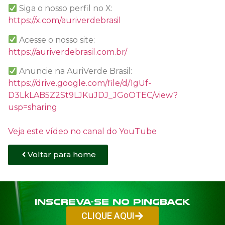
Siga o nosso perfil no X:
https://x.com/auriverdebrasil
Acesse o nosso site:
https://auriverdebrasil.com.br/
Anuncie na AuriVerde Brasil:
https://drive.google.com/file/d/1gUf-
D3LkLAB5Z2St9LJKuJDJ_JGoOTEC/view?
usp=sharing
Veja este vídeo no canal do YouTube
Voltar para home
Inscreva-se no PINGBACK
CLIQUE AQUI