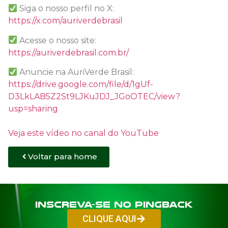
Siga o nosso perfil no X:
https://x.com/auriverdebrasil
Acesse o nosso site:
https://auriverdebrasil.com.br/
Anuncie na AuriVerde Brasil:
https://drive.google.com/file/d/1gUf-
D3LkLAB5Z2St9LJKuJDJ_JGoOTEC/view?
usp=sharing
Veja este vídeo no canal do YouTube
Voltar para home
Inscreva-se no PINGBACK
CLIQUE AQUI